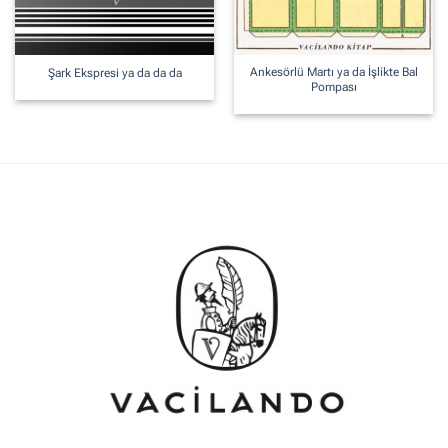
Ankesörlü Martı ya da İşlikte Bal
Şark Ekspresi ya da da da
Pompası