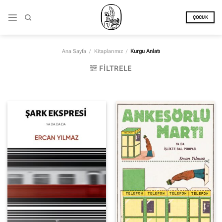
İçeriğe
atla
ÇOCUK
Ana Sayfa
/
Kitaplarımız
/
Kurgu Anlatı
FILTRELE