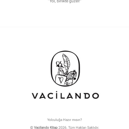
“Yol, birlikte güzel!”
Yolculuğa Hazır mısın?
©
Vacilando Kitap
2026. Tüm Hakları Saklıdır.