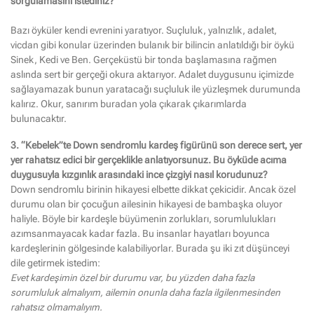
sorgulamasını istediniz?
Bazı öyküler kendi evrenini yaratıyor. Suçluluk, yalnızlık, adalet,
vicdan gibi konular üzerinden bulanık bir bilincin anlatıldığı bir öykü
Sinek, Kedi ve Ben. Gerçeküstü bir tonda başlamasına rağmen
aslında sert bir gerçeği okura aktarıyor. Adalet duygusunu içimizde
sağlayamazak bunun yaratacağı suçluluk ile yüzleşmek durumunda
kalırız. Okur, sanırım buradan yola çıkarak çıkarımlarda
bulunacaktır.
3. “Kebelek”te Down sendromlu kardeş figürünü son derece sert, yer
yer rahatsız edici bir gerçeklikle anlatıyorsunuz. Bu öyküde acıma
duygusuyla kızgınlık arasındaki ince çizgiyi nasıl korudunuz?
Down sendromlu birinin hikayesi elbette dikkat çekicidir. Ancak özel
durumu olan bir çocuğun ailesinin hikayesi de bambaşka oluyor
haliyle. Böyle bir kardeşle büyümenin zorlukları, sorumlulukları
azımsanmayacak kadar fazla. Bu insanlar hayatları boyunca
kardeşlerinin gölgesinde kalabiliyorlar. Burada şu iki zıt düşünceyi
dile getirmek istedim:
Evet kardeşimin özel bir durumu var, bu yüzden daha fazla
sorumluluk almalıyım, ailemin onunla daha fazla ilgilenmesinden
rahatsız olmamalıyım.