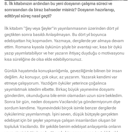
8. İlk kitabınızın ardından bu yeni dosyanın çalışma süreci ve
sonrasından da biraz bahseder misiniz? Dosyanın hazırlanışı,
editöryal süreç nasıl geçti?
İlk kitabım “Şey veya Şeyler”in yayınlanmasının üzerinden dört yıl
geçtikten sonra basıldı Anlaşılmayan. Bu dört yıl boyunca
edebiyattan hiç kopmadım. Yazmaya, dergilerde yer almaya devam
ettim. Romana kıyasla öykünün şöyle bir avantajı var, kısa bir öykü
yazıp yayımlatabiliyor ve her yazarın ihtiyaç duyduğu o motivasyonu
kısa süreliğine de olsa elde edebiliyorsunuz.
Günlük hayatımda konuşkanlığımla, geveziliğimle bilinen bir insan
değilim. Az konuşur, çok okur, az yazarım. Yazarak kendimi var
etmeye çalışıyorum. Yazdığım öyküler yeterince çoğalınca
yayımlatmak istedim elbette. Birkaç büyük yayınevine dosyamı
gönderdim, okunduğuna bile emin olamadan uzun süre bekledim.
Sonra bir gün, neden dosyamı Vacilando’ya göndermiyorum diye
sordum kendime. Yayınevindeki birçok isimle benzer dergilerde
öykülerimiz yayımlanmıştı. İşini seven, düşük bütçeyle gerçekten
edebiyat için bir şeyler yapmaya çalışan insanlardan oluşan bir
topluluk Vacilando. Bir şekilde benim edebiyat anlayışımla onların