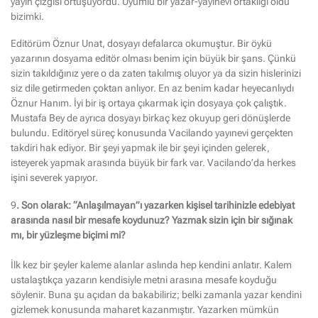
yayın çizgisi örtüşüyordu. Uyumlu bir yazar-yayınevi ortaklığı oldu
bizimki.
Editörüm Öznur Unat, dosyayı defalarca okumuştur. Bir öykü
yazarının dosyama editör olması benim için büyük bir şans. Çünkü
sizin takıldığınız yere o da zaten takılmış oluyor ya da sizin hislerinizi
siz dile getirmeden çoktan anlıyor. En az benim kadar heyecanlıydı
Öznur Hanım. İyi bir iş ortaya çıkarmak için dosyaya çok çalıştık.
Mustafa Bey de ayrıca dosyayı birkaç kez okuyup geri dönüşlerde
bulundu. Editöryel süreç konusunda Vacilando yayınevi gerçekten
takdiri hak ediyor. Bir şeyi yapmak ile bir şeyi içinden gelerek,
isteyerek yapmak arasında büyük bir fark var. Vacilando’da herkes
işini severek yapıyor.
9
. Son olarak: “Anlaşılmayan”ı yazarken kişisel tarihinizle edebiyat
arasında nasıl bir mesafe koydunuz? Yazmak sizin için bir sığınak
mı, bir yüzleşme biçimi mi?
İlk kez bir şeyler kaleme alanlar aslında hep kendini anlatır. Kalem
ustalaştıkça yazarın kendisiyle metni arasına mesafe koyduğu
söylenir. Buna şu açıdan da bakabiliriz; belki zamanla yazar kendini
gizlemek konusunda maharet kazanmıştır. Yazarken mümkün