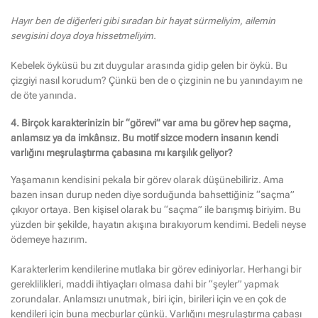
Hayır ben de diğerleri gibi sıradan bir hayat sürmeliyim, ailemin
sevgisini doya doya hissetmeliyim.
Kebelek öyküsü bu zıt duygular arasında gidip gelen bir öykü. Bu
çizgiyi nasıl korudum? Çünkü ben de o çizginin ne bu yanındayım ne
de öte yanında.
4. Birçok karakterinizin bir “görevi” var ama bu görev hep saçma,
anlamsız ya da imkânsız. Bu motif sizce modern insanın kendi
varlığını meşrulaştırma çabasına mı karşılık geliyor?
Yaşamanın kendisini pekala bir görev olarak düşünebiliriz. Ama
bazen insan durup neden diye sorduğunda bahsettiğiniz “saçma”
çıkıyor ortaya. Ben kişisel olarak bu “saçma” ile barışmış biriyim. Bu
yüzden bir şekilde, hayatın akışına bırakıyorum kendimi. Bedeli neyse
ödemeye hazırım.
Karakterlerim kendilerine mutlaka bir görev ediniyorlar. Herhangi bir
gereklilikleri, maddi ihtiyaçları olmasa dahi bir “şeyler” yapmak
zorundalar. Anlamsızı unutmak, biri için, birileri için ve en çok de
kendileri için buna mecburlar çünkü. Varlığını meşrulaştırma çabası