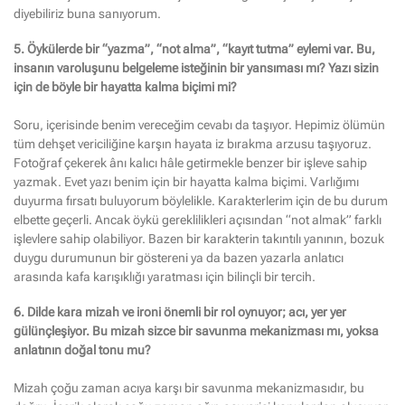
diyebiliriz buna sanıyorum.
5. Öykülerde bir “yazma”, “not alma”, “kayıt tutma” eylemi var. Bu,
insanın varoluşunu belgeleme isteğinin bir yansıması mı? Yazı sizin
için de böyle bir hayatta kalma biçimi mi?
Soru, içerisinde benim vereceğim cevabı da taşıyor. Hepimiz ölümün
tüm dehşet vericiliğine karşın hayata iz bırakma arzusu taşıyoruz.
Fotoğraf çekerek ânı kalıcı hâle getirmekle benzer bir işleve sahip
yazmak. Evet yazı benim için bir hayatta kalma biçimi. Varlığımı
duyurma fırsatı buluyorum böylelikle. Karakterlerim için de bu durum
elbette geçerli. Ancak öykü gereklilikleri açısından “not almak” farklı
işlevlere sahip olabiliyor. Bazen bir karakterin takıntılı yanının, bozuk
duygu durumunun bir göstereni ya da bazen yazarla anlatıcı
arasında kafa karışıklığı yaratması için bilinçli bir tercih.
6. Dilde kara mizah ve ironi önemli bir rol oynuyor; acı, yer yer
gülünçleşiyor. Bu mizah sizce bir savunma mekanizması mı, yoksa
anlatının doğal tonu mu?
Mizah çoğu zaman acıya karşı bir savunma mekanizmasıdır, bu