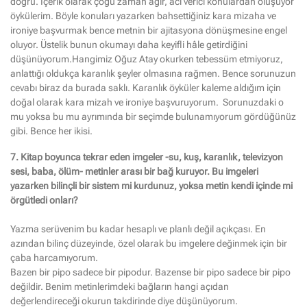
doğru. İçerik olarak çoğu zaman ağır, acı verici konulardan oluşuyor
öykülerim. Böyle konuları yazarken bahsettiğiniz kara mizaha ve
ironiye başvurmak bence metnin bir ajitasyona dönüşmesine engel
oluyor.
Üstelik bunun okumayı daha keyifli hâle getirdiğini
düşünüyorum.Hangimiz Oğuz Atay okurken tebessüm etmiyoruz,
anlattığı oldukça karanlık şeyler olmasına rağmen. Bence sorunuzun
cevabı biraz da burada saklı. Karanlık öyküler kaleme aldığım için
doğal olarak kara mizah ve ironiye başvuruyorum. Sorunuzdaki o
mu yoksa bu mu ayrımında bir seçimde bulunamıyorum gördüğünüz
gibi. Bence her ikisi.
7. Kitap boyunca tekrar eden imgeler -su, kuş, karanlık, televizyon
sesi, baba, ölüm- metinler arası bir bağ kuruyor. Bu imgeleri
yazarken bilinçli bir sistem mi kurdunuz, yoksa metin kendi içinde mi
örgütledi onları?
Yazma serüvenim bu kadar hesaplı ve planlı değil açıkçası. En
azından bilinç düzeyinde, özel olarak bu imgelere değinmek için bir
çaba harcamıyorum.
Bazen bir pipo sadece bir pipodur. Bazense bir pipo sadece bir pipo
değildir. Benim metinlerimdeki bağların hangi açıdan
değerlendireceği okurun takdirinde diye düşünüyorum.