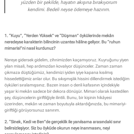
yüzden bir şekilde, hayatın akışına bırakıyorum
kendimi. Bedeli neyse ödemeye hazırım.
1. “Kuyu”, “Yerden Yüksek” ve “Düşman” öykülerinde mekân
neredeyse karakterin bilincinin uzantısı hâline geliyor. Bu “ruhun
mimarisi”ni nasıl kurdunuz?
Nereye gidersek gidelim, zihnimizden kaçamıyoruz. Kuyruğunu yiyen
yılan misali, hep ardımızdan kovalıyor düşünceler. Zaman zaman
çıkmaza düştüğümüz, kendimizi iyiden iyiye kapana kısılmış
hissedettiğimiz anlar olur. Bu sıkışmışlık hissini dillendirmek istediğim
öyküleri sıralamışsınız. Bazen insan o denli kafasının içindekiyle
yaşar ki mekân sadece bir dekora dönüşür. Mimari olarak kastedilen
şey, düşüncelerin giriftliğiyle ilintili. Bunu, bir kişinin hikâyesi
üzerinden, mekân ve zaman boyutuyla aktardığınızda, bu mimariyi-
giriftliği görüyorsunuz sanırım.
2. “Sinek, Kedi ve Ben”de gerçeklik ile yanılsama arasındaki sınır
belirsizleşiyor. Siz bu öyküde okurun neye inanmasını, neyi