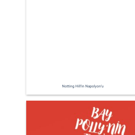
Notting Hill’in Napolyon’u