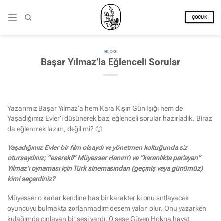
İçeriğe
atla
ÇOCUK
BLOG
Başar Yılmaz’la Eğlenceli Sorular
Yazarımız Başar Yılmaz’a hem Kara Kışın Gün Işığı hem de
Yaşadığımız Evler’i düşünerek bazı eğlenceli sorular hazırladık. Biraz
da eğlenmek lazım, değil mi? 🙂
Yaşadığımız Evler bir film olsaydı ve yönetmen koltuğunda siz
otursaydınız; “eserekli” Müyesser Hanım’ı ve “karanlıkta parlayan”
Yılmaz’ı oynaması için Türk sinemasından (geçmiş veya günümüz)
kimi seçerdiniz?
Müyesser o kadar kendine has bir karakter ki onu sırtlayacak
oyuncuyu bulmakta zorlanmadım desem yalan olur. Onu yazarken
kulağımda çınlayan bir sesi vardı. O sese Güven Hokna hayat