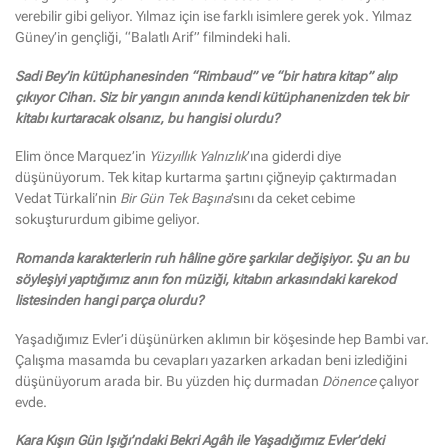
verebilir gibi geliyor. Yılmaz için ise farklı isimlere gerek yok. Yılmaz
Güney’in gençliği, “Balatlı Arif” filmindeki hali.
Sadi Bey’in kütüphanesinden “Rimbaud” ve “bir hatıra kitap” alıp
çıkıyor Cihan. Siz bir yangın anında kendi kütüphanenizden tek bir
kitabı kurtaracak olsanız, bu hangisi olurdu?
Elim önce Marquez’in
Yüzyıllık Yalnızlık
’ına giderdi diye
düşünüyorum. Tek kitap kurtarma şartını çiğneyip çaktırmadan
Vedat Türkali’nin
Bir Gün Tek Başına
’sını da ceket cebime
sokuştururdum gibime geliyor.
Romanda karakterlerin ruh hâline göre şarkılar değişiyor. Şu an bu
söyleşiyi yaptığımız anın fon müziği, kitabın arkasındaki karekod
listesinden hangi parça olurdu?
Yaşadığımız Evler’i düşünürken aklımın bir köşesinde hep Bambi var.
Çalışma masamda bu cevapları yazarken arkadan beni izlediğini
düşünüyorum arada bir. Bu yüzden hiç durmadan
Dönence
çalıyor
evde.
Kara Kışın Gün Işığı’ndaki Bekri Agâh ile Yaşadığımız Evler’deki