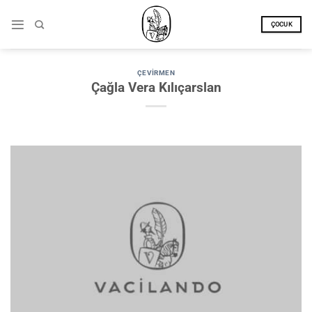
İçeriğe
atla
ÇOCUK
ÇEVIRMEN
Çağla Vera Kılıçarslan