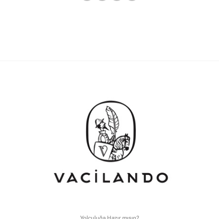
Yolculuğa Hazır mısın?