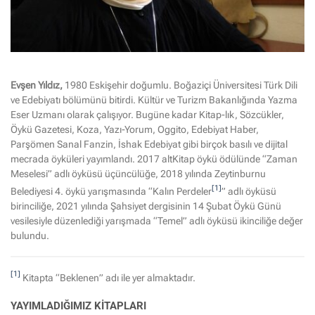
Evşen Yıldız,
1980 Eskişehir doğumlu. Boğaziçi Üniversitesi Türk Dili
ve Edebiyatı bölümünü bitirdi. Kültür ve Turizm Bakanlığında Yazma
Eser Uzmanı olarak çalışıyor. Bugüne kadar Kitap-lık, Sözcükler,
Öykü Gazetesi, Koza, Yazı-Yorum, Oggito, Edebiyat Haber,
Parşömen Sanal Fanzin, İshak Edebiyat gibi birçok basılı ve dijital
mecrada öyküleri yayımlandı. 2017 altKitap öykü ödülünde “Zaman
Meselesi” adlı öyküsü üçüncülüğe, 2018 yılında Zeytinburnu
[1]
Belediyesi 4. öykü yarışmasında “Kalın Perdeler
” adlı öyküsü
birinciliğe, 2021 yılında Şahsiyet dergisinin 14 Şubat Öykü Günü
vesilesiyle düzenlediği yarışmada “Temel” adlı öyküsü ikinciliğe değer
bulundu.
[1]
Kitapta “Beklenen” adı ile yer almaktadır.
YAYIMLADIĞIMIZ KITAPLARI