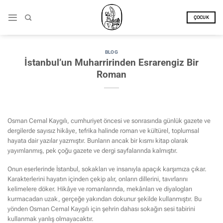
İçeriğe
atla
ÇOCUK
BLOG
İstanbul’un Muharririnden Esrarengiz Bir
Roman
Osman Cemal Kaygılı, cumhuriyet öncesi ve sonrasında günlük gazete ve
dergilerde sayısız hikâye, tefrika halinde roman ve kültürel, toplumsal
hayata dair yazılar yazmıştır. Bunların ancak bir kısmı kitap olarak
yayımlanmış, pek çoğu gazete ve dergi sayfalarında kalmıştır.
Onun eserlerinde İstanbul, sokakları ve insanıyla apaçık karşımıza çıkar.
Karakterlerini hayatın içinden çekip alır, onların dillerini, tavırlarını
kelimelere döker. Hikâye ve romanlarında, mekânları ve diyalogları
kurmacadan uzak, gerçeğe yakından dokunur şekilde kullanmıştır. Bu
yönden Osman Cemal Kaygılı için şehrin dahası sokağın sesi tabirini
kullanmak yanlış olmayacaktır.