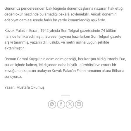
Günümüz penceresinden bakıldığında dönemdaşlarına nazaran hak ettiği
değeri okur nezdinde bulamadığı pekâlâ söylenebilir. Ancak dönemin
edebiyat camiası içinde farklı bir yerde konumlandığı aşikârdır.
Kovuk Palas’ın Esrarı, 1942 yılında Son Telgraf gazetesinde 74 bölüm
halinde tefrika edilmiştir. Bu eseri yayıma hazırlarken Son Telgraf gazete
arşivi taranmış, yazarın dili, üslubu ve metni aslına uygun şekilde
aktarılmıştır.
Osman Cemal Kaygılı’nın adım adım gezdiği, her karışını bildiği İstanbul’un,
surları içinde kalmış, içi dışından daha büyük, cümbüşlü ve esrarlı bir
kovuğunun kapısını aralayan Kovuk Palas’ın Esrarı romanını okura iftiharla
sunuyoruz.
Yazan: Mustafa Okumuş