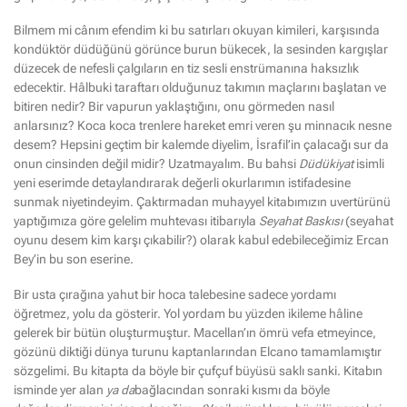
Bilmem mi cânım efendim ki bu satırları okuyan kimileri, karşısında
kondüktör düdüğünü görünce burun bükecek, la sesinden kargışlar
düzecek de nefesli çalgıların en tiz sesli enstrümanına haksızlık
edecektir. Hâlbuki taraftarı olduğunuz takımın maçlarını başlatan ve
bitiren nedir? Bir vapurun yaklaştığını, onu görmeden nasıl
anlarsınız? Koca koca trenlere hareket emri veren şu minnacık nesne
desem? Hepsini geçtim bir kalemde diyelim, İsrafil’in çalacağı sur da
onun cinsinden değil midir? Uzatmayalım. Bu bahsi
Düdükiyat
isimli
yeni eserimde detaylandırarak değerli okurlarımın istifadesine
sunmak niyetindeyim. Çaktırmadan muhayyel kitabımızın uvertürünü
yaptığımıza göre gelelim muhtevası itibarıyla
Seyahat Baskısı
(seyahat
oyunu desem kim karşı çıkabilir?)
olarak kabul edebileceğimiz Ercan
Bey’in bu son eserine.
Bir usta çırağına yahut bir hoca talebesine sadece yordamı
öğretmez, yolu da gösterir. Yol yordam bu yüzden ikileme hâline
gelerek bir bütün oluşturmuştur. Macellan’ın ömrü vefa etmeyince,
gözünü diktiği dünya turunu kaptanlarından Elcano tamamlamıştır
sözgelimi. Bu kitapta da böyle bir çufçuf büyüsü saklı sanki. Kitabın
isminde yer alan
ya da
bağlacından sonraki kısmı da böyle