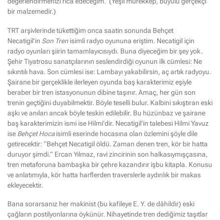
değerlendirmenizi rica edeceğim. (Yeşil mürekkep, büyülü gerçekçi
bir malzemedir.)
TRT arşivlerinde tükettiğim onca saatin sonunda Behçet
Necatigil’in
Son Tren
isimli radyo oyununa eriştim. Necatigil için
radyo oyunları şiirin tamamlayıcısıydı. Buna diyeceğim bir şey yok.
Şehir Tiyatrosu sanatçılarının seslendirdiği oyunun ilk cümlesi: Ne
sıkıntılı hava. Son cümlesi ise: Lambayı yakabilirsin, aç artık radyoyu.
Şairane bir gerçeklikle ilerleyen oyunda baş karakterimiz eşiyle
beraber bir tren istasyonunun dibine taşınır. Amaç, her gün son
trenin geçtiğini duyabilmektir. Böyle teselli bulur. Kalbini sıkıştıran eski
aşkı ve anıları ancak böyle teskin edilebilir. Bu hüzünbaz ve şairane
baş karakterimizin ismi ise Hilmi’dir. Necatigil’in talebesi Hilmi Yavuz
ise
Behçet Hoca
isimli eserinde hocasına olan özlemini şöyle dile
getirecektir: “Behçet Necatigil öldü. Zaman denen tren, kör bir hatta
duruyor şimdi.” Ercan Yılmaz, ravi zincirinin son halkasıymışçasına,
tren metaforuna bambaşka bir çehre kazandırır işbu kitapla. Konusu
ve anlatımıyla, kör hatta harflerden traverslerle aydınlık bir makas
ekleyecektir.
Bana sorarsanız her makinist (bu kafileye E. Y. de dâhildir) eski
çağların postilyonlarına öykünür. Nihayetinde tren dediğimiz taşıtlar