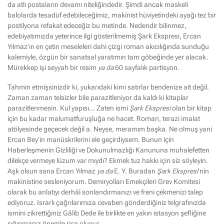
da atlı postaların devamı niteliğindedir. Şimdi ancak maskeli
balolarda tesadüf edebileceğimiz, makinist hüviyetindeki ayağı tez bir
postilyona refakat edeceğiz bu metinde. Nedendir bilinmez,
edebiyatımızda yeterince ilgi gösterilmemiş Şark Ekspresi, Ercan
Yılmaz’ın en çetin meseleleri dahi çizgi roman akıcılığında sunduğu
kalemiyle, özgün bir sanatsal yaratımın tam göbeğinde yer alacak.
Mürekkep işi seyyah bir resim
ya da
60 sayfalık partisyon.
Tahmin etmişsinizdir ki, yukarıdaki kimi satırlar bendenize ait değil.
Zaman zaman telsizler bile parazitleniyor da kaldı ki kitaplar
parazitlenmesin. Kul yapısı… Zaten ismi
Şark Ekspresi
olan bir kitap
için bu kadar malumatfuruşluğa ne hacet. Roman, terazi imalat
atölyesinde geçecek değil a. Neyse, meramım başka. Ne olmuş yani
Ercan Bey’in manüskrilerini ele geçirdiysem. Bunun için
Haberleşmenin Gizliliği ve Dokunulmazlığı Kanununa muhalefetten
dilekçe vermeye lüzum var mıydı? Ekmek tuz hakkı için siz söyleyin.
Aşk olsun sana Ercan Yılmaz
ya da
E. Y. Buradan
Şark Ekspresi
’nin
makinistine sesleniyorum. Demiryolları Emekçileri Grev Komitesi
olarak bu anlatıyı derhâl sonlandırmanızı ve freni çekmenizi talep
ediyoruz. Israrlı çağrılarımıza cevaben gönderdiğiniz telgrafınızda
ismini zikrettiğiniz Gâlib Dede ile birlikte en yakın istasyon şefliğine
sığınmanız önemle rica olunur.