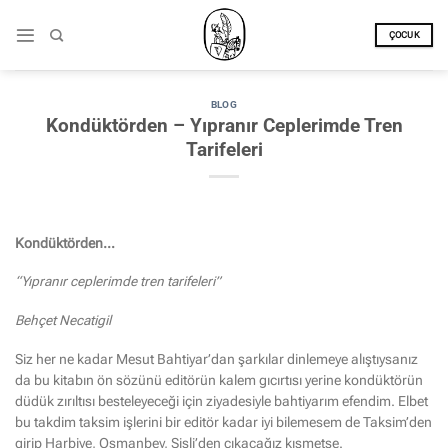
İçeriğe
atla
ÇOCUK
BLOG
Kondüktörden – Yıpranır Ceplerimde Tren
Tarifeleri
Kondüktörden…
“Yıpranır ceplerimde tren tarifeleri”
Behçet Necatigil
Siz her ne kadar Mesut Bahtiyar’dan şarkılar dinlemeye alıştıysanız
da bu kitabın ön sözünü editörün kalem gıcırtısı yerine kondüktörün
düdük zırıltısı besteleyeceği için ziyadesiyle bahtiyarım efendim. Elbet
bu takdim taksim işlerini bir editör kadar iyi bilemesem de Taksim’den
girip Harbiye, Osmanbey, Şişli’den çıkacağız kısmetse.