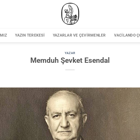
IMIZ
YAZIN TEREKESI
YAZARLAR VE ÇEVIRMENLER
VACILANDO Ç
YAZAR
Memduh Şevket Esendal