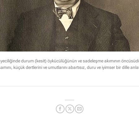
âyeciliğinde durum (kesit) öykücülüğünün ve sadeleşme akımının öncüsüdür
mını, küçük dertlerini ve umutlarını abartısız, duru ve iyimser bir dille anlat