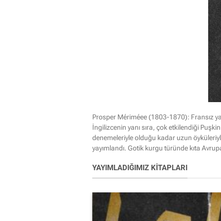
Prosper Mériméee (1803-1870): Fransız yaza
İngilizcenin yanı sıra, çok etkilendiği Puş
denemeleriyle olduğu kadar uzun öyküleriyle
yayımlandı. Gotik kurgu türünde kıta Avrupa’
YAYIMLADIĞIMIZ KITAPLARI