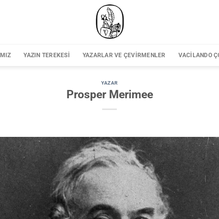
IMIZ
YAZIN TEREKESI
YAZARLAR VE ÇEVIRMENLER
VACILANDO Ç
YAZAR
Prosper Merimee