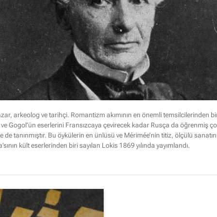
r, arkeolog ve tarihçi. Romantizm akımının en önemli temsilcilerinden bir
kin ve Gogol’ün eserlerini Fransızcaya çevirecek kadar Rusça da öğrenmiş çok
 de tanınmıştır. Bu öykülerin en ünlüsü ve Mérimée’nin titiz, ölçülü sanatı
sının kült eserlerinden biri sayılan Lokis 1869 yılında yayımlandı.