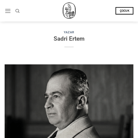
İçeriğe
atla
ÇOCUK
YAZAR
Sadri Ertem