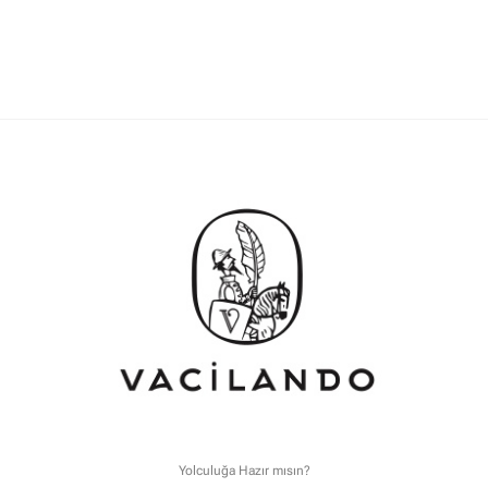
Yolculuğa Hazır mısın?