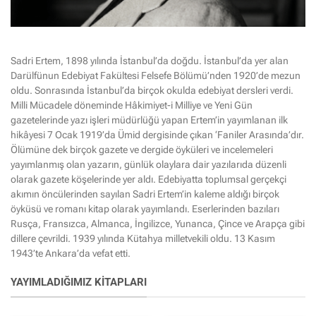
Sadri Ertem, 1898 yılında İstanbul’da doğdu. İstanbul’da yer alan
Darülfünun Edebiyat Fakültesi Felsefe Bölümü’nden 1920’de mezun
oldu. Sonrasında İstanbul’da birçok okulda edebiyat dersleri verdi.
Milli Mücadele döneminde Hâkimiyet-i Milliye ve Yeni Gün
gazetelerinde yazı işleri müdürlüğü yapan Ertem’in yayımlanan ilk
hikâyesi 7 Ocak 1919’da Ümid dergisinde çıkan ‘Faniler Arasında’dır.
Ölümüne dek birçok gazete ve dergide öyküleri ve incelemeleri
yayımlanmış olan yazarın, günlük olaylara dair yazılarıda düzenli
olarak gazete köşelerinde yer aldı. Edebiyatta toplumsal gerçekçi
akımın öncülerinden sayılan Sadri Ertem’in kaleme aldığı birçok
öyküsü ve romanı kitap olarak yayımlandı. Eserlerinden bazıları
Rusça, Fransızca, Almanca, İngilizce, Yunanca, Çince ve Arapça gibi
dillere çevrildi. 1939 yılında Kütahya milletvekili oldu. 13 Kasım
1943’te Ankara’da vefat etti.
YAYIMLADIĞIMIZ KITAPLARI