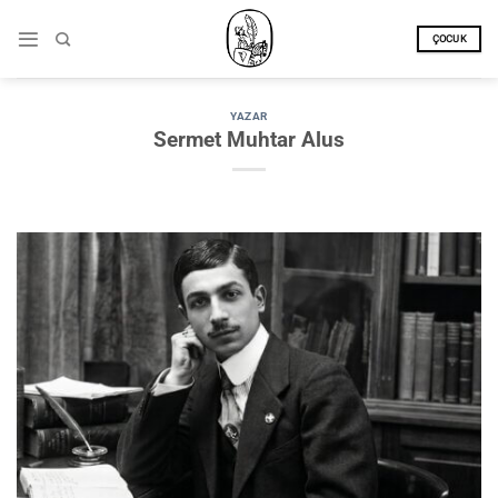
İçeriğe
atla
ÇOCUK
YAZAR
Sermet Muhtar Alus