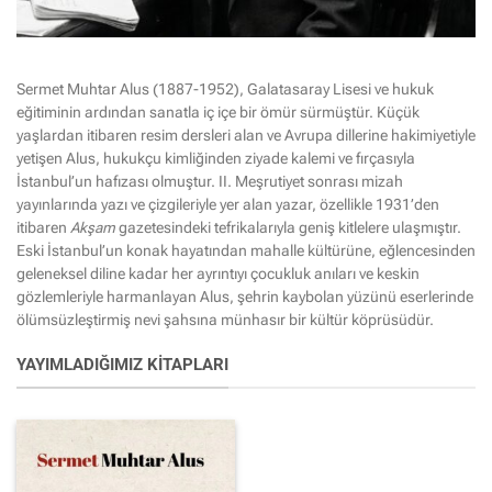
Sermet Muhtar Alus (1887-1952), Galatasaray Lisesi ve hukuk
eğitiminin ardından sanatla iç içe bir ömür sürmüştür. Küçük
yaşlardan itibaren resim dersleri alan ve Avrupa dillerine hakimiyetiyle
yetişen Alus, hukukçu kimliğinden ziyade kalemi ve fırçasıyla
İstanbul’un hafızası olmuştur. II. Meşrutiyet sonrası mizah
yayınlarında yazı ve çizgileriyle yer alan yazar, özellikle 1931’den
itibaren
Akşam
gazetesindeki tefrikalarıyla geniş kitlelere ulaşmıştır.
Eski İstanbul’un konak hayatından mahalle kültürüne, eğlencesinden
geleneksel diline kadar her ayrıntıyı çocukluk anıları ve keskin
gözlemleriyle harmanlayan Alus, şehrin kaybolan yüzünü eserlerinde
ölümsüzleştirmiş nevi şahsına münhasır bir kültür köprüsüdür.
YAYIMLADIĞIMIZ KITAPLARI