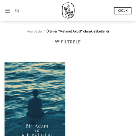
İçeriğe
atla
ÇOCUK
Ana Sayfa
/
Ürünler “Mehmet Akgül” olarak etiketlendi
FILTRELE