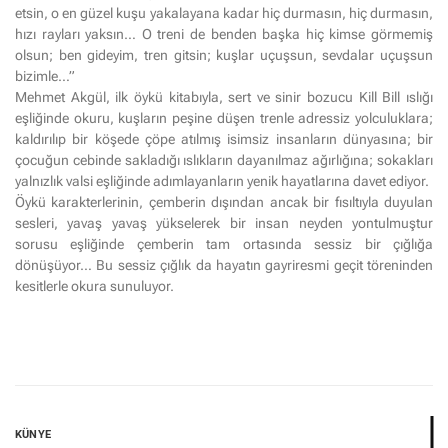
etsin, o en güzel kuşu yakalayana kadar hiç durmasın, hiç durmasın,
hızı rayları yaksın… O treni de benden başka hiç kimse görmemiş
olsun; ben gideyim, tren gitsin; kuşlar uçuşsun, sevdalar uçuşsun
bizimle…”
Mehmet Akgül, ilk öykü kitabıyla, sert ve sinir bozucu Kill Bill ıslığı
eşliğinde okuru, kuşların peşine düşen trenle adressiz yolculuklara;
kaldırılıp bir köşede çöpe atılmış isimsiz insanların dünyasına; bir
çocuğun cebinde sakladığı ıslıkların dayanılmaz ağırlığına; sokakları
yalnızlık valsi eşliğinde adımlayanların yenik hayatlarına davet ediyor.
Öykü karakterlerinin, çemberin dışından ancak bir fısıltıyla duyulan
sesleri, yavaş yavaş yükselerek bir insan neyden yontulmuştur
sorusu eşliğinde çemberin tam ortasında sessiz bir çığlığa
dönüşüyor… Bu sessiz çığlık da hayatın gayriresmi geçit töreninden
kesitlerle okura sunuluyor.
KÜNYE