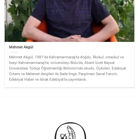
Mehmet Akgül
Mehmet Akgül, 1981’de Kahramanmaraş’ta doğdu. İlkokul, ortaokul ve
liseyi Kahramanmaraş’ta; üniversiteyi Bolu’da, Abant İzzet Baysal
Üniversitesi Türkçe Öğretmenliği Bölümü’nde okudu. Öyküleri, Edebiyat
Ortamı ve Melamet dergileri ile Sade İmge, Parşömen Sanal Fanzin,
Edebiyat Haber ve İshak Edebiyat’ta yayımlandı.