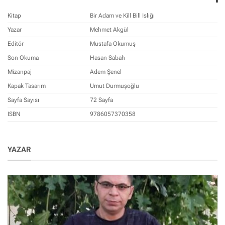
Kitap
Bir Adam ve Kill Bill Islığı
Yazar
Mehmet Akgül
Editör
Mustafa Okumuş
Son Okuma
Hasan Sabah
Mizanpaj
Adem Şenel
Kapak Tasarım
Umut Durmuşoğlu
Sayfa Sayısı
72 Sayfa
ISBN
9786057370358
YAZAR