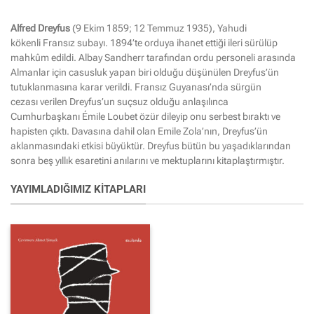
Alfred Dreyfus
(9 Ekim 1859; 12 Temmuz 1935), Yahudi
kökenli Fransız subayı. 1894’te orduya ihanet ettiği ileri sürülüp
mahkûm edildi. Albay Sandherr tarafından ordu personeli arasında
Almanlar için casusluk yapan biri olduğu düşünülen Dreyfus’ün
tutuklanmasına karar verildi. Fransız Guyanası’nda sürgün
cezası verilen Dreyfus’un suçsuz olduğu anlaşılınca
Cumhurbaşkanı Émile Loubet özür dileyip onu serbest bıraktı ve
hapisten çıktı. Davasına dahil olan Emile Zola’nın, Dreyfus’ün
aklanmasındaki etkisi büyüktür. Dreyfus bütün bu yaşadıklarından
sonra beş yıllık esaretini anılarını ve mektuplarını kitaplaştırmıştır.
YAYIMLADIĞIMIZ KITAPLARI