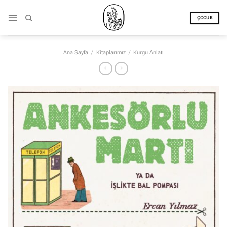
İçeriğe
atla
ÇOCUK
Ana Sayfa
/
Kitaplarımız
/
Kurgu Anlatı