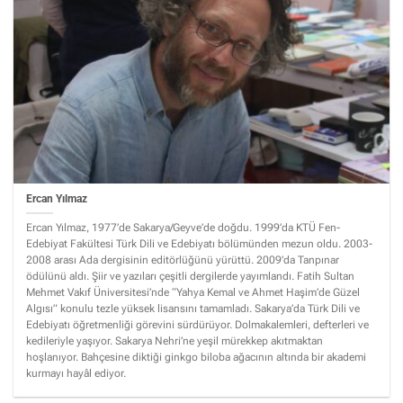
Ercan Yılmaz
Ercan Yılmaz, 1977’de Sakarya/Geyve’de doğdu. 1999’da KTÜ Fen-
Edebiyat Fakültesi Türk Dili ve Edebiyatı bölümünden mezun oldu. 2003-
2008 arası Ada dergisinin editörlüğünü yürüttü. 2009’da Tanpınar
ödülünü aldı. Şiir ve yazıları çeşitli dergilerde yayımlandı. Fatih Sultan
Mehmet Vakıf Üniversitesi’nde “Yahya Kemal ve Ahmet Haşim’de Güzel
Algısı” konulu tezle yüksek lisansını tamamladı. Sakarya’da Türk Dili ve
Edebiyatı öğretmenliği görevini sürdürüyor. Dolmakalemleri, defterleri ve
kedileriyle yaşıyor. Sakarya Nehri’ne yeşil mürekkep akıtmaktan
hoşlanıyor. Bahçesine diktiği ginkgo biloba ağacının altında bir akademi
kurmayı hayâl ediyor.