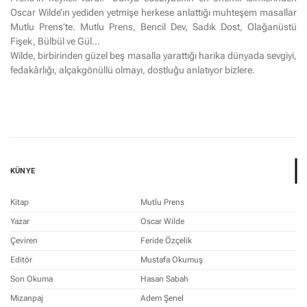
Oscar Wilde’ın yediden yetmişe herkese anlattığı muhteşem masallar
Mutlu Prens’te. Mutlu Prens, Bencil Dev, Sadık Dost, Olağanüstü
Fişek, Bülbül ve Gül…
Wilde, birbirinden güzel beş masalla yarattığı harika dünyada sevgiyi,
fedakârlığı, alçakgönüllü olmayı, dostluğu anlatıyor bizlere.
KÜNYE
Kitap
Mutlu Prens
Yazar
Oscar Wilde
Çeviren
Feride Özçelik
Editör
Mustafa Okumuş
Son Okuma
Hasan Sabah
Mizanpaj
Adem Şenel