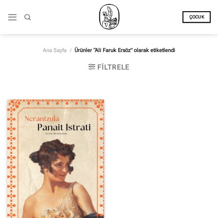
İçeriğe
atla
ÇOCUK
Ana Sayfa
/
Ürünler “Ali Faruk Ersöz” olarak etiketlendi
FILTRELE