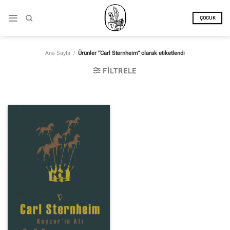
İçeriğe
atla
ÇOCUK
Ana Sayfa
/
Ürünler “Carl Sternheim” olarak etiketlendi
FILTRELE