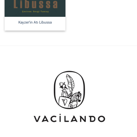
Kayzer’in Atı Libussa