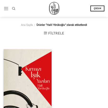
İçeriğe
atla
ÇOCUK
Ana Sayfa
/
Ürünler “Halil Yörükoğlu” olarak etiketlendi
FILTRELE