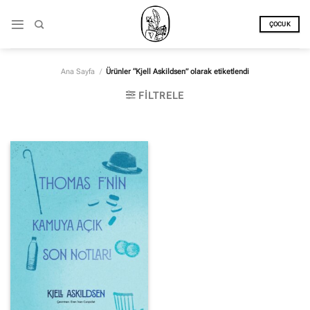
İçeriğe
atla
ÇOCUK
Ana Sayfa
/
Ürünler “Kjell Askildsen” olarak etiketlendi
FILTRELE