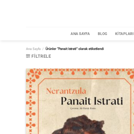
İçeriğe
atla
ANA SAYFA
BLOG
KITAPLAR
Ana Sayfa
/
Ürünler “Panait Istrati” olarak etiketlendi
FILTRELE