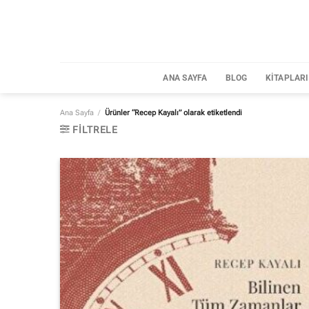
İçeriğe
atla
ANA SAYFA
BLOG
KITAPLAR
Ana Sayfa
/
Ürünler “Recep Kayalı” olarak etiketlendi
FILTRELE