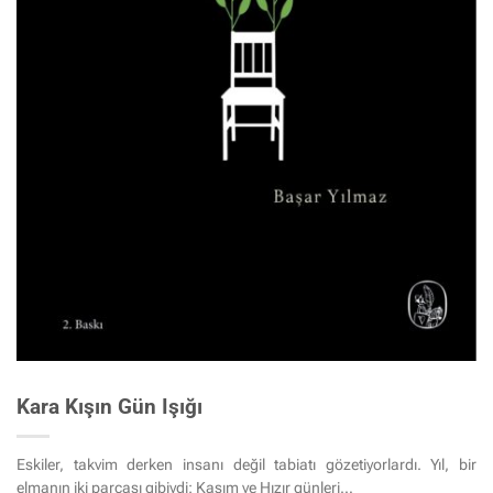
Kara Kışın Gün Işığı
Eskiler, takvim derken insanı değil tabiatı gözetiyorlardı. Yıl, bir
elmanın iki parçası gibiydi: Kasım ve Hızır günleri…