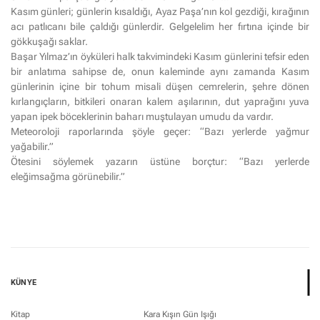
Kasım günleri; günlerin kısaldığı, Ayaz Paşa’nın kol gezdiği, kırağının
acı patlıcanı bile çaldığı günlerdir. Gelgelelim her fırtına içinde bir
gökkuşağı saklar.
Başar Yılmaz’ın öyküleri halk takvimindeki Kasım günlerini tefsir eden
bir anlatıma sahipse de, onun kaleminde aynı zamanda Kasım
günlerinin içine bir tohum misali düşen cemrelerin, şehre dönen
kırlangıçların, bitkileri onaran kalem aşılarının, dut yaprağını yuva
yapan ipek böceklerinin baharı muştulayan umudu da vardır.
Meteoroloji raporlarında şöyle geçer: “Bazı yerlerde yağmur
yağabilir.”
Ötesini söylemek yazarın üstüne borçtur: “Bazı yerlerde
eleğimsağma görünebilir.”
KÜNYE
Kitap
Kara Kışın Gün Işığı