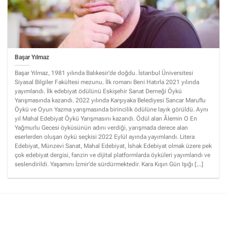
Başar Yılmaz
Başar Yılmaz, 1981 yılında Balıkesir’de doğdu. İstanbul Üniversitesi
Siyasal Bilgiler Fakültesi mezunu. İlk romanı Beni Hatırla 2021 yılında
yayımlandı. İlk edebiyat ödülünü Eskişehir Sanat Derneği Öykü
Yarışmasında kazandı. 2022 yılında Karşıyaka Belediyesi Sancar Maruflu
Öykü ve Oyun Yazma yarışmasında birincilik ödülüne layık görüldü. Aynı
yıl Mahal Edebiyat Öykü Yarışmasını kazandı. Ödül alan Âlemin O En
Yağmurlu Gecesi öyküsünün adını verdiği, yarışmada derece alan
eserlerden oluşan öykü seçkisi 2022 Eylül ayında yayımlandı. Litera
Edebiyat, Münzevi Sanat, Mahal Edebiyat, İshak Edebiyat olmak üzere pek
çok edebiyat dergisi, fanzin ve dijital platformlarda öyküleri yayımlandı ve
seslendirildi. Yaşamını İzmir’de sürdürmektedir. Kara Kışın Gün Işığı [...]