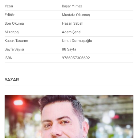
Yazar
Başar Yılmaz
Editör
Mustafa Okumuş
Son Okuma
Hasan Sabah
Mizanpaj
Adem Şenel
Kapak Tasarım
Umut Durmuşoğlu
Sayfa Sayısı
88 Sayfa
ISBN
9786057306692
YAZAR