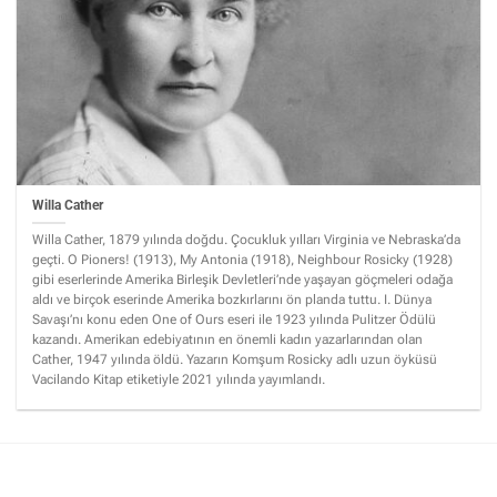
Willa Cather
Willa Cather, 1879 yılında doğdu. Çocukluk yılları Virginia ve Nebraska’da
geçti. O Pioners! (1913), My Antonia (1918), Neighbour Rosicky (1928)
gibi eserlerinde Amerika Birleşik Devletleri’nde yaşayan göçmeleri odağa
aldı ve birçok eserinde Amerika bozkırlarını ön planda tuttu. I. Dünya
Savaşı’nı konu eden One of Ours eseri ile 1923 yılında Pulitzer Ödülü
kazandı. Amerikan edebiyatının en önemli kadın yazarlarından olan
Cather, 1947 yılında öldü. Yazarın Komşum Rosicky adlı uzun öyküsü
Vacilando Kitap etiketiyle 2021 yılında yayımlandı.