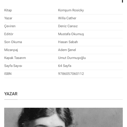
Kitap
Komşum Rosicky
Yazar
Willa Cather
Çeviren
Deniz Cansız
Editör
Mustafa Okumuş
Son Okuma
Hasan Sabah
Mizanpaj
Adem Şenel
Kapak Tasarım
Umut Durmuşoğlu
Sayfa Sayısı
64 Sayfa
ISBN
9786057060112
YAZAR