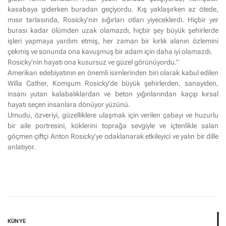
kasabaya giderken buradan geçiyordu. Kış yaklaşırken az ötede,
mısır tarlasında, Rosicky’nin sığırları otları yiyeceklerdi. Hiçbir yer
burası kadar ölümden uzak olamazdı, hiçbir şey büyük şehirlerde
işleri yapmaya yardım etmiş, her zaman bir kırlık alanın özlemini
çekmiş ve sonunda ona kavuşmuş bir adam için daha iyi olamazdı.
Rosicky’nin hayatı ona kusursuz ve güzel görünüyordu.”
Amerikan edebiyatının en önemli isimlerinden biri olarak kabul edilen
Willa Cather, Komşum Rosicky’de büyük şehirlerden, sanayiden,
insanı yutan kalabalıklardan ve beton yığınlarından kaçıp kırsal
hayatı seçen insanlara dönüyor yüzünü.
Umudu, özveriyi, güzelliklere ulaşmak için verilen çabayı ve huzurlu
bir aile portresini, köklerini toprağa sevgiyle ve içtenlikle salan
göçmen çiftçi Anton Rosicky’ye odaklanarak etkileyici ve yalın bir dille
anlatıyor.
KÜNYE