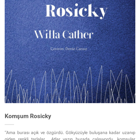
Komşum Rosicky
“Ama burası açık ve özgürdü. Gökyüzüyle buluşana kadar uzanıp
giden renkli tarlalar… Atlar yazın burada çalışıyordu, komşular