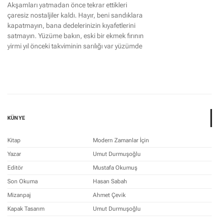
Akşamları yatmadan önce tekrar ettikleri
çaresiz nostaljiler kaldı. Hayır, beni sandıklara
kapatmayın, bana dedelerinizin kıyafetlerini
satmayın. Yüzüme bakın, eski bir ekmek fırının
yirmi yıl önceki takviminin sarılığı var yüzümde
KÜNYE
Kitap
Modern Zamanlar İçin
Yazar
Umut Durmuşoğlu
Editör
Mustafa Okumuş
Son Okuma
Hasan Sabah
Mizanpaj
Ahmet Çevik
Kapak Tasarım
Umut Durmuşoğlu