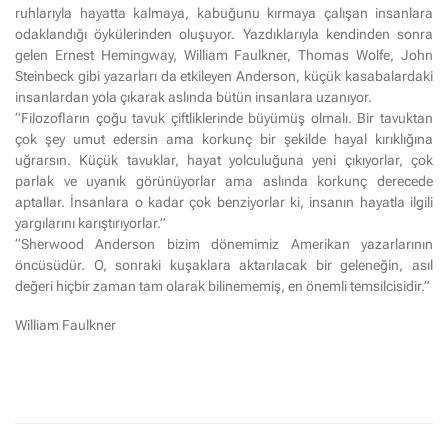
ruhlarıyla hayatta kalmaya, kabuğunu kırmaya çalışan insanlara
odaklandığı öykülerinden oluşuyor. Yazdıklarıyla kendinden sonra
gelen Ernest Hemingway, William Faulkner, Thomas Wolfe, John
Steinbeck gibi yazarları da etkileyen Anderson, küçük kasabalardaki
insanlardan yola çıkarak aslında bütün insanlara uzanıyor.
“Filozofların çoğu tavuk çiftliklerinde büyümüş olmalı. Bir tavuktan
çok şey umut edersin ama korkunç bir şekilde hayal kırıklığına
uğrarsın. Küçük tavuklar, hayat yolculuğuna yeni çıkıyorlar, çok
parlak ve uyanık görünüyorlar ama aslında korkunç derecede
aptallar. İnsanlara o kadar çok benziyorlar ki, insanın hayatla ilgili
yargılarını karıştırıyorlar.”
“Sherwood Anderson bizim dönemimiz Amerikan yazarlarının
öncüsüdür. O, sonraki kuşaklara aktarılacak bir geleneğin, asıl
değeri hiçbir zaman tam olarak bilinememiş, en önemli temsilcisidir.”
William Faulkner