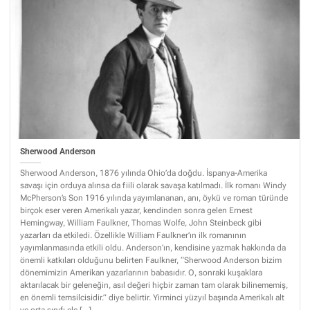
Sherwood Anderson
Sherwood Anderson, 1876 yılında Ohio’da doğdu. İspanya-Amerika
savaşı için orduya alınsa da fiili olarak savaşa katılmadı. İlk romanı Windy
McPherson’s Son 1916 yılında yayımlananan, anı, öykü ve roman türünde
birçok eser veren Amerikalı yazar, kendinden sonra gelen Ernest
Hemingway, William Faulkner, Thomas Wolfe, John Steinbeck gibi
yazarları da etkiledi. Özellikle William Faulkner’ın ilk romanının
yayımlanmasında etkili oldu. Anderson’ın, kendisine yazmak hakkında da
önemli katkıları olduğunu belirten Faulkner, “Sherwood Anderson bizim
dönemimizin Amerikan yazarlarının babasıdır. O, sonraki kuşaklara
aktarılacak bir geleneğin, asıl değeri hiçbir zaman tam olarak bilinememiş,
en önemli temsilcisidir.” diye belirtir. Yirminci yüzyıl başında Amerikalı alt