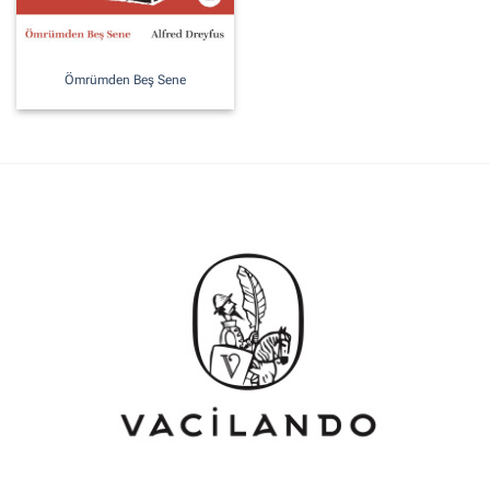
Ömrümden Beş Sene