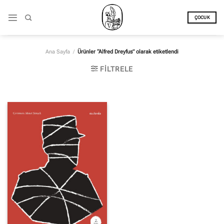
İçeriğe
atla
ÇOCUK
Ana Sayfa
/
Ürünler “Alfred Dreyfus” olarak etiketlendi
FILTRELE