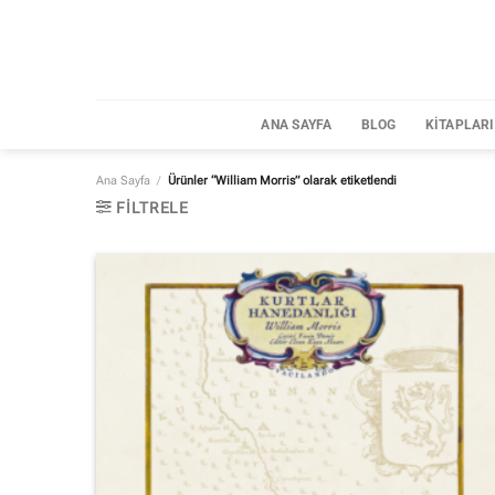
İçeriğe
atla
ANA SAYFA
BLOG
KITAPLAR
Ana Sayfa
/
Ürünler “William Morris” olarak etiketlendi
FILTRELE