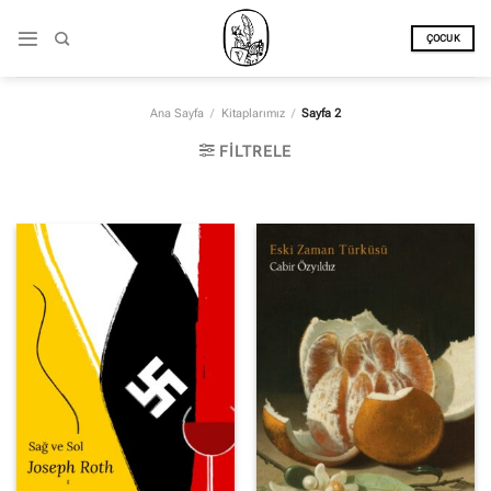
İçeriğe
atla
ÇOCUK
Ana Sayfa
/
Kitaplarımız
/
Sayfa 2
FILTRELE