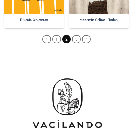
Tükeniş Orkestrası
Annemin Gelincik Tarlası
1
2
3