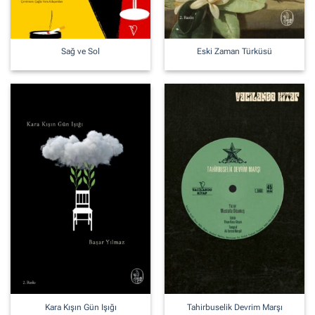
Sağ ve Sol
Eski Zaman Türküsü
Kara Kışın Gün Işığı
Tahirbuselik Devrim Marşı